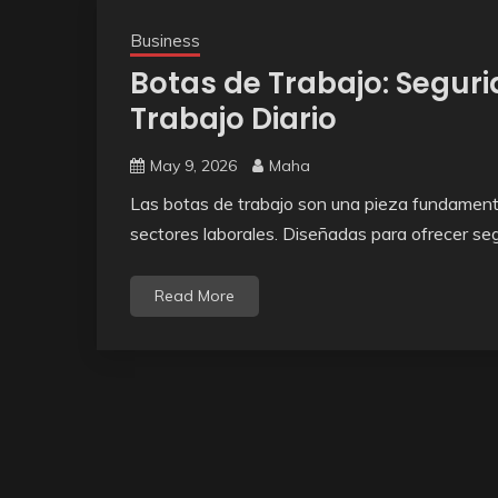
Business
Botas de Trabajo: Segur
Trabajo Diario
May 9, 2026
Maha
Las botas de trabajo son una pieza fundament
sectores laborales. Diseñadas para ofrecer seg
Read More