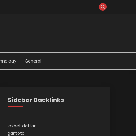
hnology
General
Sidebar Backlinks
iosbet daftar
garitoto