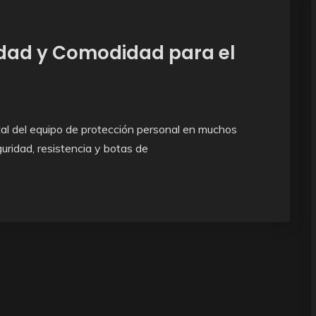
idad y Comodidad para el
al del equipo de protección personal en muchos
uridad, resistencia y botas de