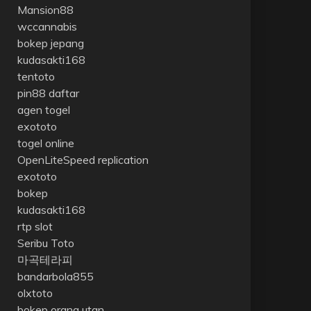
Mansion88
wccannabis
bokep jepang
kudasakti168
tentoto
pin88 daftar
agen togel
exototo
togel online
OpenLiteSpeed replication
exototo
bokep
kudasakti168
rtp slot
Seribu Toto
마곡테라피
bandarbola855
olxtoto
bokep orang utan