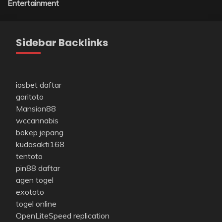
Entertainment
Sidebar Backlinks
iosbet daftar
garitoto
Mansion88
wccannabis
bokep jepang
kudasakti168
tentoto
pin88 daftar
agen togel
exototo
togel online
OpenLiteSpeed replication