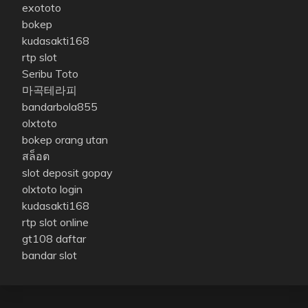
exototo
bokep
kudasakti168
rtp slot
Seribu Toto
마곡테라피
bandarbola855
olxtoto
bokep orang utan
สล็อต
slot deposit gopay
olxtoto login
kudasakti168
rtp slot online
gt108 daftar
bandar slot