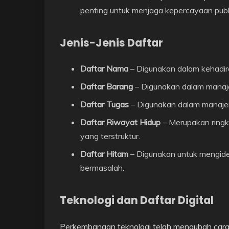
penting untuk menjaga kepercayaan publ
Jenis-Jenis Daftar
Daftar Nama
– Digunakan dalam kehadira
Daftar Barang
– Digunakan dalam manajem
Daftar Tugas
– Digunakan dalam manajem
Daftar Riwayat Hidup
– Merupakan ringk
yang terstruktur.
Daftar Hitam
– Digunakan untuk mengiden
bermasalah.
Teknologi dan Daftar Digital
Perkembangan teknologi telah mengubah cara 