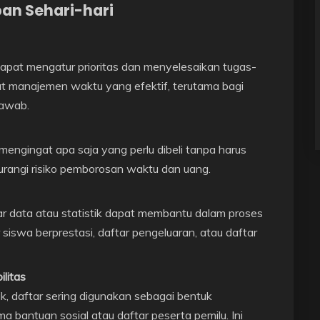
an Sehari-hari
dapat mengatur prioritas dan menyelesaikan tugas-
alat manajemen waktu yang efektif, terutama bagi
jawab.
mengingat apa saja yang perlu dibeli tanpa harus
rangi risiko pemborosan waktu dan uang.
tar data atau statistik dapat membantu dalam proses
siswa berprestasi, daftar pengeluaran, atau daftar
litas
k, daftar sering digunakan sebagai bentuk
a bantuan sosial atau daftar peserta pemilu. Ini