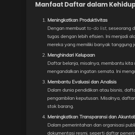
Manfaat Daftar dalam Kehidup
Meningkatkan Produktivitas
Dengan membuat
to-do list
, seseorang 
tugas dengan lebih efisien. Ini menjadi 
mereka yang memiliki banyak tanggung 
Menghindari Kelupaan
Daftar belanja, misalnya, membantu kita 
mengandalkan ingatan semata. Ini mengu
Membantu Evaluasi dan Analisis
Dalam dunia pendidikan atau bisnis, daf
pengambilan keputusan. Misalnya, daftar 
stok barang.
Meningkatkan Transparansi dan Akuntabi
Dalam pemerintahan dan organisasi publi
dokumentasi resmi, seperti daftar penerim