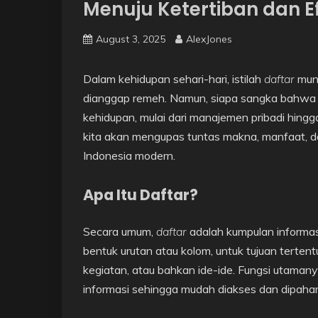
Menuju Ketertiban dan Ef
August 3, 2025
AlexJones
Dalam kehidupan sehari-hari, istilah
daftar
mung
dianggap remeh. Namun, siapa sangka bahwa ka
kehidupan, mulai dari manajemen pribadi hingg
kita akan mengupas tuntas makna, manfaat, 
Indonesia modern.
Apa Itu Daftar?
Secara umum,
daftar
adalah kumpulan informas
bentuk urutan atau kolom, untuk tujuan terten
kegiatan, atau bahkan ide-ide. Fungsi utaman
informasi sehingga mudah diakses dan dipaham