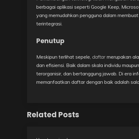
berbagai aplikasi seperti Google Keep, Microso
yang memudahkan pengguna dalam membuat dan
terintegrasi.
Penutup
Meskipun terlihat sepele,
daftar
merupakan ala
dan efisiensi. Baik dalam skala individu maupun
terorganisir, dan bertanggung jawab. Di era 
memanfaatkan daftar dengan baik adalah sala
Related Posts