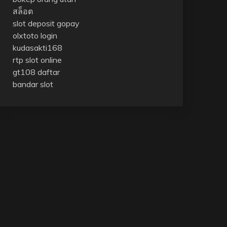
สล็อต
slot deposit gopay
olxtoto login
kudasakti168
rtp slot online
gt108 daftar
bandar slot