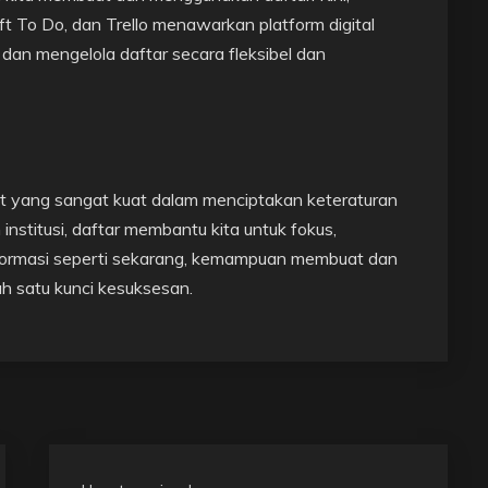
ft To Do, dan Trello menawarkan platform digital
 mengelola daftar secara fleksibel dan
t yang sangat kuat dalam menciptakan keteraturan
 institusi, daftar membantu kita untuk fokus,
informasi seperti sekarang, kemampuan membuat dan
h satu kunci kesuksesan.