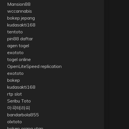
Mansion88
wccannabis
bokep jepang
kudasakti168
tentoto
pin88 daftar
agen togel
exototo
togel online
OpenLiteSpeed replication
exototo
bokep
kudasakti168
rtp slot
Seribu Toto
마곡테라피
bandarbola855
olxtoto
bokep orang utan